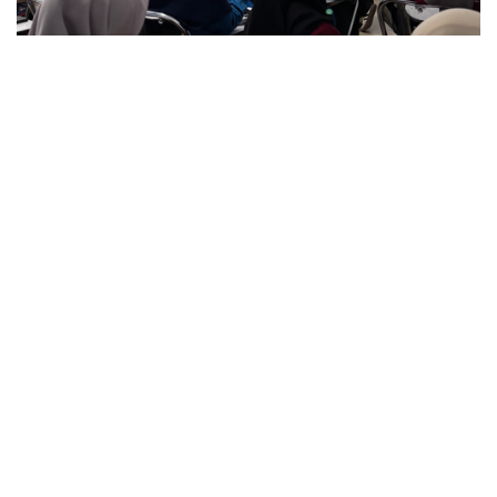
Ketua SEMA Fakultas Tarbiyah, Husnul
Khatimah, menyampaikan bahwa kegiatan ini
menjadi ruang pembelajaran sekaligus
penguatan kerja sama antar organisasi
mahasiswa di tingkat fakultas. “Melalui kegiatan
upgrading ini kami berharap seluruh lembaga
kemahasiswaan di Fakultas Tarbiyah dapat
memahami peran dan tanggung jawab masing-